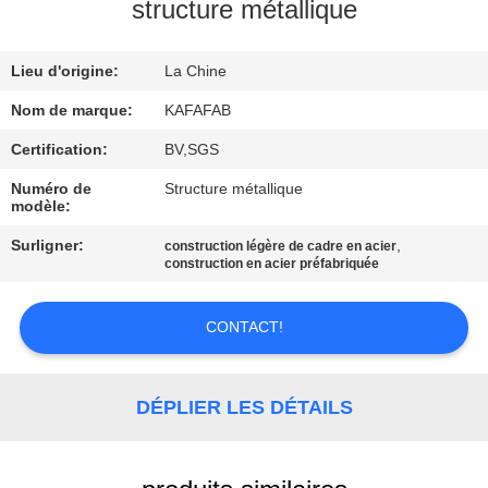
À
structure métallique
PROPOS
Lieu d'origine:
La Chine
DE
NOUS
Nom de marque:
KAFAFAB
Certification:
BV,SGS
VISITE
Numéro de
Structure métallique
modèle:
DE
Surligner:
,
construction légère de cadre en acier
L'USINE
construction en acier préfabriquée
CONTRÔLE
CONTACT!
QUALITÉ
DÉPLIER LES DÉTAILS
NOUS
CONTACTER