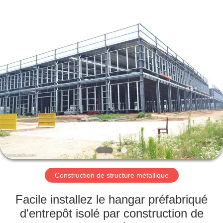
2026
Qingdao
KaFa
Fabrication
Co.,
Ltd..
All
Rights
ACCUEIL
Reserved.
PRODUITS
VIDÉOS
SPECTACLE
DE
RÉALITÉ
Construction de structure métallique
VIRTUELLE
Facile installez le hangar préfabriqué
d'entrepôt isolé par construction de