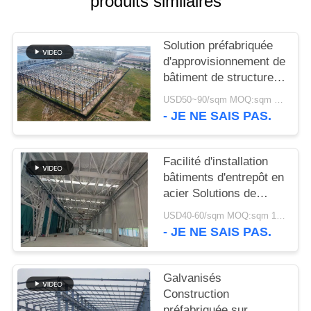
produits similaires
NOUVELLES
Solution préfabriquée
d'approvisionnement de
CAS
bâtiment de structure
métallique pour
USD50~90/sqm MOQ:sqm 1000
l'industrie
PLAN
- JE NE SAIS PAS.
DU
SITE
Facilité d'installation
bâtiments d'entrepôt en
acier Solutions de
POLITIQUE
stockage
USD40-60/sqm MOQ:sqm 1000
DE
respectueuses de
- JE NE SAIS PAS.
l'environnement
CONFIDENTIALITÉ
Galvanisés
Construction
préfabriquée sur