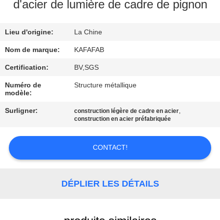
À
d'acier de lumière de cadre de pignon
PROPOS
Lieu d'origine:
La Chine
DE
NOUS
Nom de marque:
KAFAFAB
Certification:
BV,SGS
VISITE
Numéro de
Structure métallique
modèle:
DE
Surligner:
,
construction légère de cadre en acier
L'USINE
construction en acier préfabriquée
CONTRÔLE
CONTACT!
QUALITÉ
DÉPLIER LES DÉTAILS
NOUS
CONTACTER