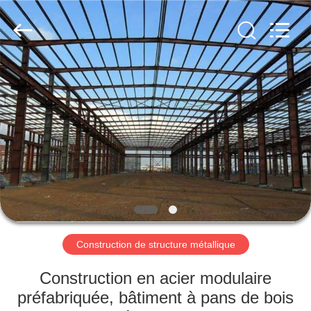
2026
Qingdao
KaFa
Fabrication
Co.,
Ltd..
All
Rights
ACCUEIL
Reserved.
PRODUITS
VIDÉOS
SPECTACLE
DE
RÉALITÉ
Construction de structure métallique
VIRTUELLE
Construction en acier modulaire
préfabriquée, bâtiment à pans de bois