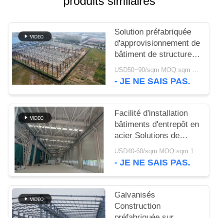
produits similaires
NOUVELLES
Solution préfabriquée
d'approvisionnement de
CAS
bâtiment de structure
métallique pour
USD50~90/sqm MOQ:sqm 1000
l'industrie
PLAN
- JE NE SAIS PAS.
DU
SITE
Facilité d'installation
bâtiments d'entrepôt en
acier Solutions de
POLITIQUE
stockage
USD40-60/sqm MOQ:sqm 1000
DE
respectueuses de
- JE NE SAIS PAS.
l'environnement
CONFIDENTIALITÉ
Galvanisés
Construction
préfabriquée sur