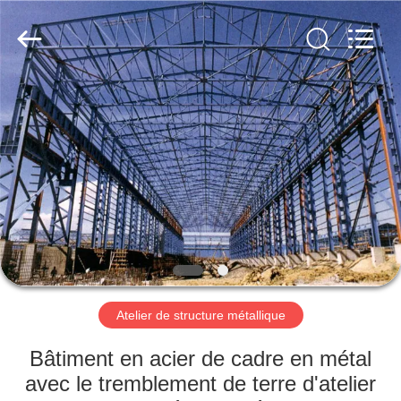
2026
Qingdao
KaFa
Fabrication
Co.,
Ltd..
All
Rights
ACCUEIL
Reserved.
PRODUITS
VIDÉOS
SPECTACLE
DE
RÉALITÉ
Atelier de structure métallique
VIRTUELLE
Bâtiment en acier de cadre en métal
avec le tremblement de terre d'atelier