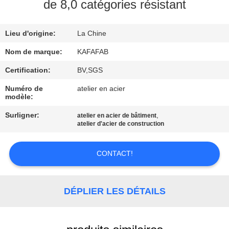
À
de 8,0 catégories résistant
PROPOS
Lieu d'origine:
La Chine
DE
NOUS
Nom de marque:
KAFAFAB
Certification:
BV,SGS
VISITE
Numéro de
atelier en acier
modèle:
DE
Surligner:
,
atelier en acier de bâtiment
L'USINE
atelier d'acier de construction
CONTRÔLE
CONTACT!
QUALITÉ
DÉPLIER LES DÉTAILS
NOUS
CONTACTER