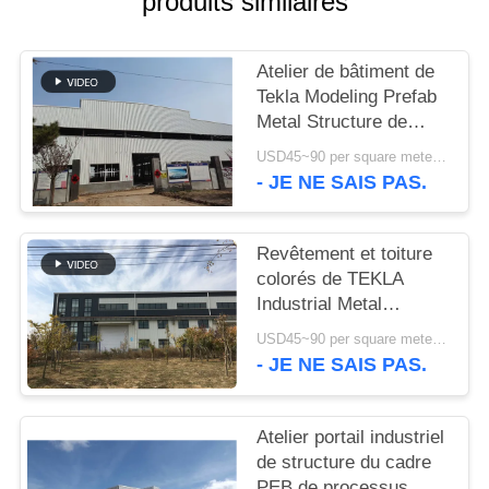
produits similaires
NOUVELLES
Atelier de bâtiment de
Tekla Modeling Prefab
CAS
Metal Structure de
haute résistance
USD45~90 per square meter MOQ:1000 mètres carrés
PLAN
- JE NE SAIS PAS.
DU
SITE
Revêtement et toiture
colorés de TEKLA
Industrial Metal
POLITIQUE
Workshop Building
USD45~90 per square meter MOQ:1000 mètres carrés
DE
- JE NE SAIS PAS.
CONFIDENTIALITÉ
Atelier portail industriel
de structure du cadre
PEB de processus