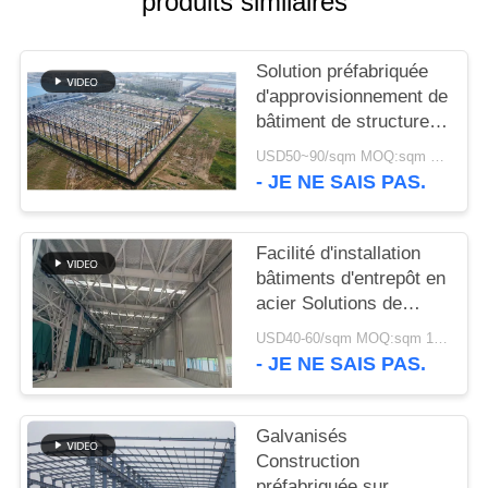
produits similaires
NOUVELLES
Solution préfabriquée
d'approvisionnement de
CAS
bâtiment de structure
métallique pour
USD50~90/sqm MOQ:sqm 1000
l'industrie
PLAN
- JE NE SAIS PAS.
DU
SITE
Facilité d'installation
bâtiments d'entrepôt en
acier Solutions de
POLITIQUE
stockage
USD40-60/sqm MOQ:sqm 1000
DE
respectueuses de
- JE NE SAIS PAS.
l'environnement
CONFIDENTIALITÉ
Galvanisés
Construction
préfabriquée sur