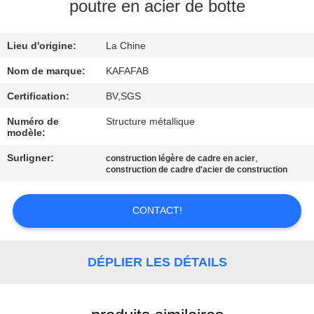
À
poutre en acier de botte
PROPOS
Lieu d'origine:
La Chine
DE
NOUS
Nom de marque:
KAFAFAB
Certification:
BV,SGS
VISITE
Numéro de
Structure métallique
modèle:
DE
Surligner:
,
construction légère de cadre en acier
L'USINE
construction de cadre d'acier de construction
CONTRÔLE
CONTACT!
QUALITÉ
DÉPLIER LES DÉTAILS
NOUS
CONTACTER