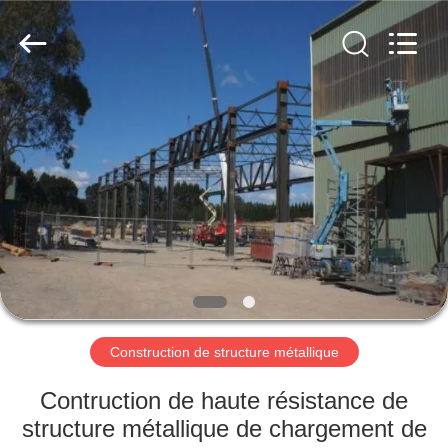
2026
Qingdao
KaFa
Fabrication
Co.,
Ltd..
All
Rights
ACCUEIL
Reserved.
PRODUITS
VIDÉOS
SPECTACLE
DE
RÉALITÉ
Construction de structure métallique
VIRTUELLE
Contruction de haute résistance de
structure métallique de chargement de