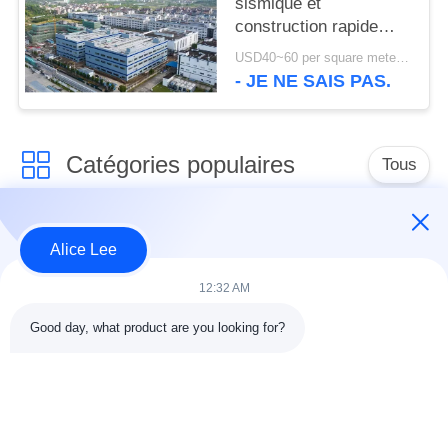
sismique et
construction rapide
avec un entrepôt à
USD40~60 per square meter MOQ:1000 mètres carrés
structure en acier
- JE NE SAIS PAS.
durable pour vos
besoins de stockage
Catégories populaires
Tous
construction de
Atelier de structure
Alice Lee
structure métallique
métallique
12:32 AM
entrepôt de structure
Acier de construction
Good day, what product are you looking for?
en acier
architectural
services de
faisceaux d'acier de
fabrication de l'acier
construction