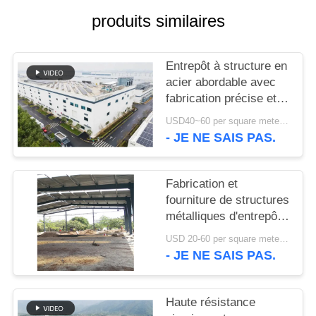
produits similaires
NOUVELLES
Entrepôt à structure en
CAS
acier abordable avec
fabrication précise et
PLAN
solution de livraison
USD40~60 per square meter MOQ:1000 sqm
unique
- JE NE SAIS PAS.
DU
SITE
Fabrication et
fourniture de structures
POLITIQUE
métalliques d'entrepôt
DE
avec conception de
USD 20-60 per square meter MOQ:1000 M²
portiques
CONFIDENTIALITÉ
- JE NE SAIS PAS.
personnalisés au Bénin
Haute résistance