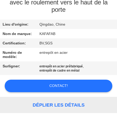
À
avec le roulement vers le haut de la
porte
PROPOS
DE
Lieu d'origine:
Qingdao, Chine
NOUS
Nom de marque:
KAFAFAB
VISITE
Certification:
BV,SGS
DE
Numéro de
entrepôt en acier
modèle:
L'USINE
Surligner:
,
entrepôt en acier préfabriqué
entrepôt de cadre en métal
CONTRÔLE
QUALITÉ
CONTACT!
NOUS
DÉPLIER LES DÉTAILS
CONTACTER