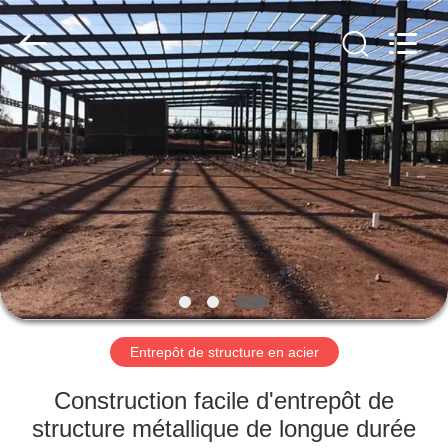
2026
Qingdao
KaFa
Fabrication
Co.,
Ltd..
All
Rights
ACCUEIL
Reserved.
PRODUITS
VIDÉOS
SPECTACLE
DE
RÉALITÉ
Entrepôt de structure en acier
VIRTUELLE
Construction facile d'entrepôt de
structure métallique de longue durée