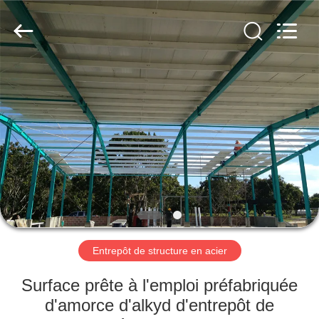
2026
Qingdao
KaFa
Fabrication
Co.,
Ltd..
All
Rights
ACCUEIL
Reserved.
PRODUITS
VIDÉOS
SPECTACLE
DE
RÉALITÉ
Entrepôt de structure en acier
VIRTUELLE
Surface prête à l'emploi préfabriquée
d'amorce d'alkyd d'entrepôt de