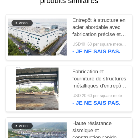
produits similaires
NOUVELLES
Entrepôt à structure en
acier abordable avec
CAS
fabrication précise et
solution de livraison
USD40~60 per square meter MOQ:1000 sqm
unique
PLAN
- JE NE SAIS PAS.
DU
SITE
Fabrication et
fourniture de structures
métalliques d'entrepôt
POLITIQUE
avec conception de
USD 20-60 per square meter MOQ:1000 M²
DE
portiques
- JE NE SAIS PAS.
personnalisés au Bénin
CONFIDENTIALITÉ
Haute résistance
sismique et
construction rapide