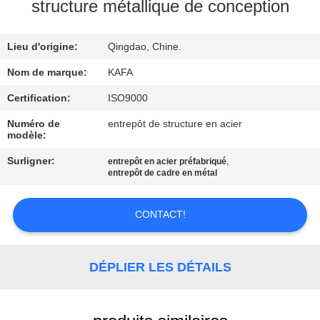
À
structure métallique de conception
PROPOS
Lieu d'origine:
Qingdao, Chine.
DE
NOUS
Nom de marque:
KAFA
Certification:
ISO9000
VISITE
Numéro de
entrepôt de structure en acier
modèle:
DE
Surligner:
,
entrepôt en acier préfabriqué
L'USINE
entrepôt de cadre en métal
CONTRÔLE
CONTACT!
QUALITÉ
DÉPLIER LES DÉTAILS
NOUS
CONTACTER