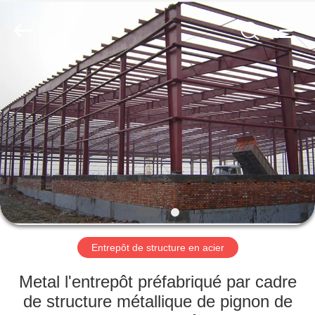
2026
Qingdao
KaFa
Fabrication
Co.,
Ltd..
All
Rights
ACCUEIL
Reserved.
PRODUITS
VIDÉOS
SPECTACLE
DE
RÉALITÉ
Entrepôt de structure en acier
VIRTUELLE
Metal l'entrepôt préfabriqué par cadre
de structure métallique de pignon de