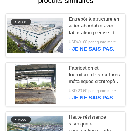
produits similaires
NOUVELLES
Entrepôt à structure en
acier abordable avec
CAS
fabrication précise et
solution de livraison
USD40~60 per square meter MOQ:1000 sqm
unique
PLAN
- JE NE SAIS PAS.
DU
SITE
Fabrication et
fourniture de structures
métalliques d'entrepôt
POLITIQUE
avec conception de
USD 20-60 per square meter MOQ:1000 M²
DE
portiques
- JE NE SAIS PAS.
personnalisés au Bénin
CONFIDENTIALITÉ
Haute résistance
sismique et
construction rapide