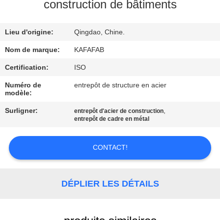
À
construction de bâtiments
PROPOS
Lieu d'origine:
Qingdao, Chine.
DE
NOUS
Nom de marque:
KAFAFAB
Certification:
ISO
VISITE
Numéro de
entrepôt de structure en acier
modèle:
DE
Surligner:
,
entrepôt d'acier de construction
L'USINE
entrepôt de cadre en métal
CONTRÔLE
CONTACT!
QUALITÉ
DÉPLIER LES DÉTAILS
NOUS
CONTACTER