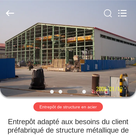
2026
Qingdao
KaFa
Fabrication
Co.,
Ltd..
All
Rights
ACCUEIL
Reserved.
PRODUITS
VIDÉOS
SPECTACLE
DE
RÉALITÉ
Entrepôt de structure en acier
VIRTUELLE
Entrepôt adapté aux besoins du client
préfabriqué de structure métallique de