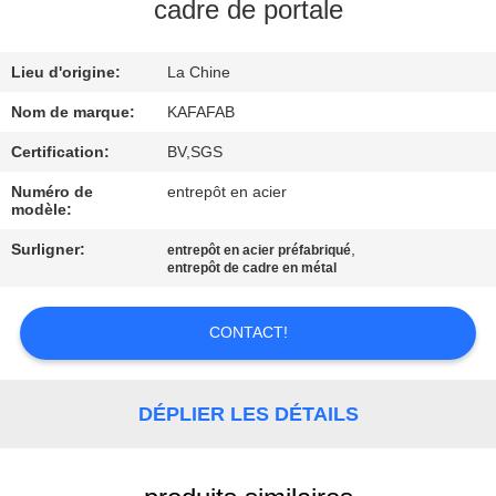
À
cadre de portale
PROPOS
Lieu d'origine:
La Chine
DE
NOUS
Nom de marque:
KAFAFAB
Certification:
BV,SGS
VISITE
Numéro de
entrepôt en acier
modèle:
DE
Surligner:
,
entrepôt en acier préfabriqué
L'USINE
entrepôt de cadre en métal
CONTRÔLE
CONTACT!
QUALITÉ
DÉPLIER LES DÉTAILS
NOUS
CONTACTER