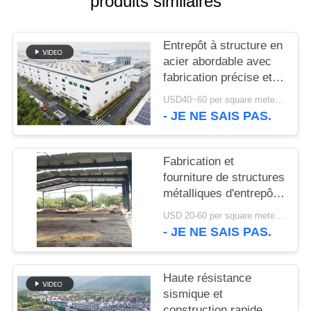
produits similaires
NOUVELLES
Entrepôt à structure en
acier abordable avec
CAS
fabrication précise et
solution de livraison
USD40~60 per square meter MOQ:1000 sqm
unique
PLAN
- JE NE SAIS PAS.
DU
SITE
Fabrication et
fourniture de structures
métalliques d'entrepôt
POLITIQUE
avec conception de
USD 20-60 per square meter MOQ:1000 M²
DE
portiques
- JE NE SAIS PAS.
personnalisés au Bénin
CONFIDENTIALITÉ
Haute résistance
sismique et
construction rapide