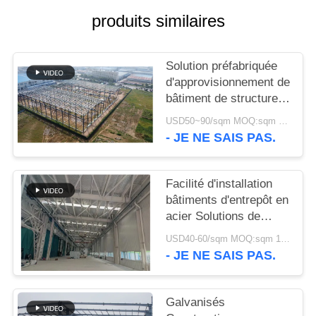
produits similaires
NOUVELLES
Solution préfabriquée
CAS
d'approvisionnement de
bâtiment de structure
PLAN
métallique pour
USD50~90/sqm MOQ:sqm 1000
l'industrie
- JE NE SAIS PAS.
DU
SITE
Facilité d'installation
bâtiments d'entrepôt en
POLITIQUE
acier Solutions de
DE
stockage
USD40-60/sqm MOQ:sqm 1000
respectueuses de
CONFIDENTIALITÉ
- JE NE SAIS PAS.
l'environnement
Galvanisés