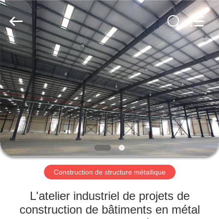
2026
Qingdao
KaFa
Fabrication
Co.,
Ltd..
All
Rights
ACCUEIL
Reserved.
PRODUITS
VIDÉOS
SPECTACLE
DE
RÉALITÉ
Construction de structure métallique
VIRTUELLE
L'atelier industriel de projets de
construction de bâtiments en métal