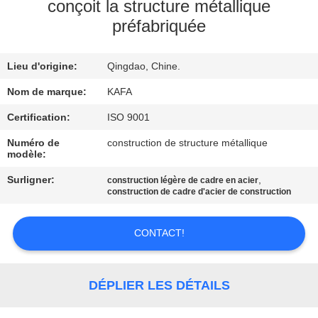
À
conçoit la structure métallique
préfabriquée
PROPOS
DE
Lieu d'origine:
Qingdao, Chine.
NOUS
Nom de marque:
KAFA
VISITE
Certification:
ISO 9001
DE
Numéro de
construction de structure métallique
modèle:
L'USINE
Surligner:
,
construction légère de cadre en acier
construction de cadre d'acier de construction
CONTRÔLE
QUALITÉ
CONTACT!
NOUS
DÉPLIER LES DÉTAILS
CONTACTER