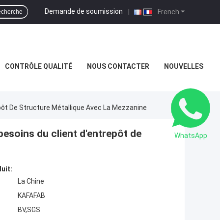
Demande de soumission
|
French
cherche
CONTRÔLE QUALITÉ
NOUS CONTACTER
NOUVELLES
pôt De Structure Métallique Avec La Mezzanine
besoins du client d'entrepôt de
WhatsApp
uit:
La Chine
KAFAFAB
BV,SGS