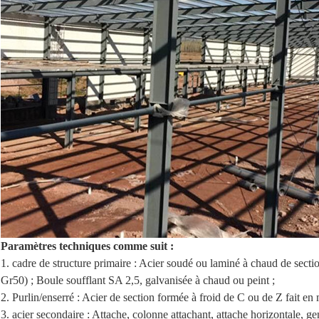
Paramètres techniques comme suit :
1. cadre de structure primaire : Acier soudé ou laminé à chaud de sect
Gr50) ; Boule soufflant SA 2,5, galvanisée à chaud ou peint ;
2. Purlin/enserré : Acier de section formée à froid de C ou de Z fait 
3. acier secondaire : Attache, colonne attachant, attache horizontale, g