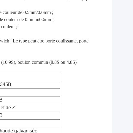
 de couleur de 0.5mm/0.6mm ;
 de couleur de 0.5mm/0.6mm ;
 couleur ;
wich ; Le type peut être porte coulissante, porte
ce (10.9S), boulon commun (8.8S ou 4.8S)
Q345B
B
 et de Z
B
chaude galvanisée