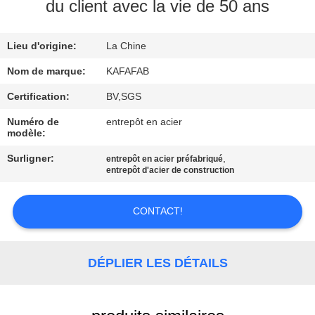
À
du client avec la vie de 50 ans
PROPOS
Lieu d'origine:
La Chine
DE
NOUS
Nom de marque:
KAFAFAB
Certification:
BV,SGS
VISITE
Numéro de
entrepôt en acier
modèle:
DE
Surligner:
,
entrepôt en acier préfabriqué
L'USINE
entrepôt d'acier de construction
CONTRÔLE
CONTACT!
QUALITÉ
DÉPLIER LES DÉTAILS
NOUS
CONTACTER