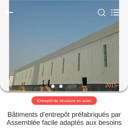
2026
Qingdao
KaFa
Fabrication
Co.,
Ltd..
All
Rights
ACCUEIL
Reserved.
PRODUITS
VIDÉOS
SPECTACLE
DE
RÉALITÉ
Entrepôt de structure en acier
VIRTUELLE
Bâtiments d'entrepôt préfabriqués par
Assemblée facile adaptés aux besoins