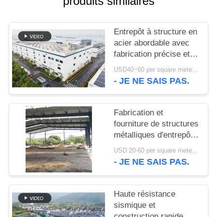
produits similaires
NOUVELLES
Entrepôt à structure en
acier abordable avec
CAS
fabrication précise et
solution de livraison
USD40~60 per square meter MOQ:1000 sqm
unique
PLAN
- JE NE SAIS PAS.
DU
SITE
Fabrication et
fourniture de structures
métalliques d'entrepôt
POLITIQUE
avec conception de
USD 20-60 per square meter MOQ:1000 M²
DE
portiques
- JE NE SAIS PAS.
personnalisés au Bénin
CONFIDENTIALITÉ
Haute résistance
sismique et
construction rapide