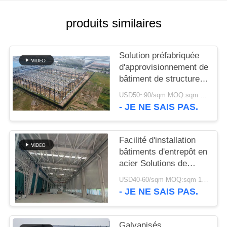
NOUVELLES
produits similaires
CAS
Solution préfabriquée
d'approvisionnement de
bâtiment de structure
PLAN
métallique pour
USD50~90/sqm MOQ:sqm 1000
DU
l'industrie
- JE NE SAIS PAS.
SITE
Facilité d'installation
POLITIQUE
bâtiments d'entrepôt en
acier Solutions de
DE
stockage
CONFIDENTIALITÉ
USD40-60/sqm MOQ:sqm 1000
respectueuses de
- JE NE SAIS PAS.
l'environnement
Galvanisés