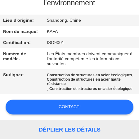
À
l'environnement
PROPOS
Lieu d'origine:
Shandong, Chine
DE
NOUS
Nom de marque:
KAFA
Certification:
ISO9001
VISITE
Numéro de
Les États membres doivent communiquer à
modèle:
l'autorité compétente les informations
DE
suivantes:
L'USINE
Surligner:
,
Construction de structures en acier écologiques
Construction de structures en acier haute
résistance
,
Construction de structures en acier écologique
CONTRÔLE
QUALITÉ
CONTACT!
NOUS
DÉPLIER LES DÉTAILS
CONTACTER