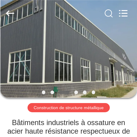
2026
Qingdao
KaFa
Fabrication
Co.,
Ltd..
All
Rights
ACCUEIL
Reserved.
PRODUITS
VIDÉOS
SPECTACLE
DE
RÉALITÉ
Construction de structure métallique
VIRTUELLE
Bâtiments industriels à ossature en
acier haute résistance respectueux de