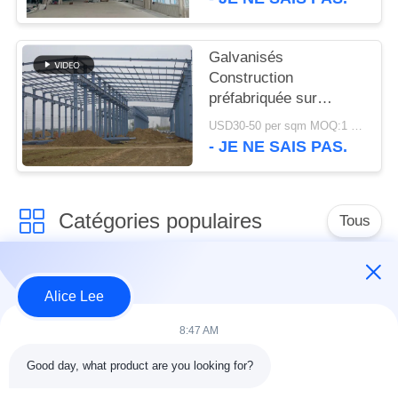
l'environnement
Galvanisés
Construction
préfabriquée sur
mesure cadre en acier
USD30-50 per sqm MOQ:1 000 m2
- JE NE SAIS PAS.
Catégories populaires
Tous
construction de
Atelier de structure
Alice Lee
structure métallique
métallique
8:47 AM
entrepôt de structure
Acier de construction
Good day, what product are you looking for?
en acier
architectural