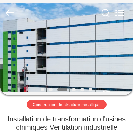
2026
Qingdao
KaFa
Fabrication
Co.,
Ltd..
All
Rights
ACCUEIL
Reserved.
PRODUITS
VIDÉOS
SPECTACLE
DE
RÉALITÉ
Construction de structure métallique
VIRTUELLE
Installation de transformation d'usines
chimiques Ventilation industrielle