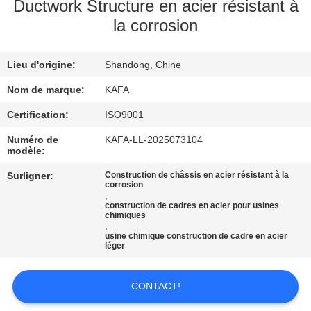
À
Ductwork Structure en acier résistant à
la corrosion
PROPOS
DE
Lieu d'origine:
Shandong, Chine
NOUS
Nom de marque:
KAFA
VISITE
Certification:
ISO9001
DE
Numéro de
KAFA-LL-2025073104
modèle:
L'USINE
Surligner:
Construction de châssis en acier résistant à la
corrosion
,
CONTRÔLE
construction de cadres en acier pour usines
chimiques
QUALITÉ
,
usine chimique construction de cadre en acier
léger
NOUS
CONTACT!
CONTACTER