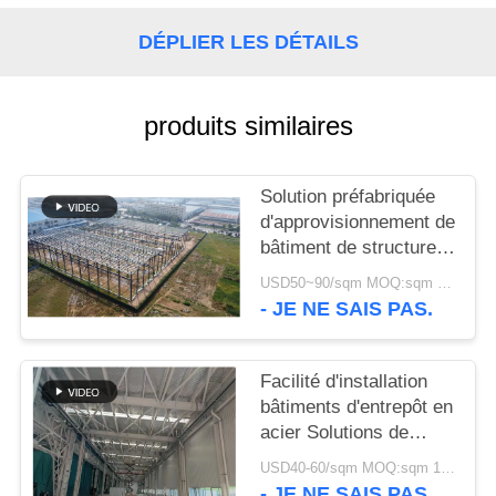
NOUVELLES
DÉPLIER LES DÉTAILS
CAS
produits similaires
PLAN
Solution préfabriquée
DU
d'approvisionnement de
bâtiment de structure
SITE
métallique pour
USD50~90/sqm MOQ:sqm 1000
l'industrie
- JE NE SAIS PAS.
POLITIQUE
DE
Facilité d'installation
CONFIDENTIALITÉ
bâtiments d'entrepôt en
acier Solutions de
stockage
USD40-60/sqm MOQ:sqm 1000
respectueuses de
- JE NE SAIS PAS.