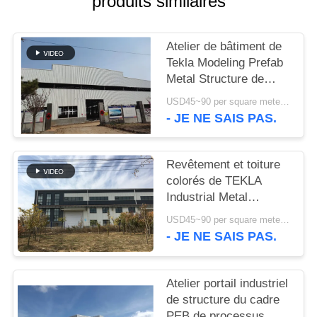
produits similaires
NOUVELLES
Atelier de bâtiment de
Tekla Modeling Prefab
CAS
Metal Structure de
haute résistance
USD45~90 per square meter MOQ:1000 mètres carrés
PLAN
- JE NE SAIS PAS.
DU
SITE
Revêtement et toiture
colorés de TEKLA
Industrial Metal
POLITIQUE
Workshop Building
USD45~90 per square meter MOQ:1000 mètres carrés
DE
- JE NE SAIS PAS.
CONFIDENTIALITÉ
Atelier portail industriel
de structure du cadre
PEB de processus