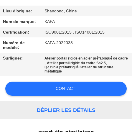
À
PROPOS
Lieu d'origine:
Shandong, Chine
DE
Nom de marque:
KAFA
NOUS
Certification:
ISO9001:2015 , ISO14001:2015
Numéro de
KAFA-2022038
modèle:
VISITE
DE
Surligner:
Atelier portail rigide en acier préfabriqué de cadre
,
,
Atelier portail rigide du cadre Sa2.5
L'USINE
Q235b a préfabriqué l'atelier de structure
métallique
CONTRÔLE
CONTACT!
QUALITÉ
DÉPLIER LES DÉTAILS
NOUS
CONTACTER