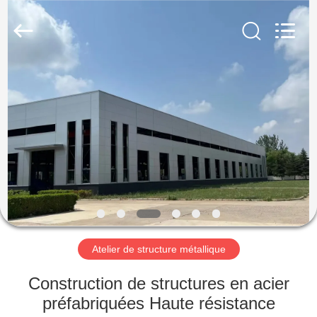
2026
Qingdao
KaFa
Fabrication
Co.,
Ltd..
All
Rights
ACCUEIL
Reserved.
PRODUITS
VIDÉOS
SPECTACLE
DE
RÉALITÉ
Atelier de structure métallique
VIRTUELLE
Construction de structures en acier
préfabriquées Haute résistance