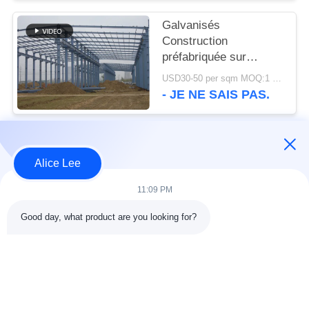
Galvanisés
Construction
préfabriquée sur
mesure cadre en acier
USD30-50 per sqm MOQ:1 000 m2
- JE NE SAIS PAS.
Catégories populaires
Tous
Alice Lee
11:09 PM
construction de
Atelier de structure
structure métallique
métallique
Good day, what product are you looking for?
entrepôt de structure
Acier de construction
en acier
architectural