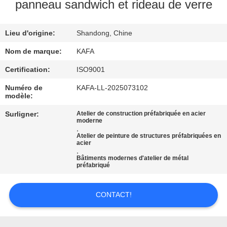
À
panneau sandwich et rideau de verre
PROPOS
Lieu d'origine:
Shandong, Chine
DE
NOUS
Nom de marque:
KAFA
Certification:
ISO9001
VISITE
Numéro de
KAFA-LL-2025073102
modèle:
DE
Surligner:
Atelier de construction préfabriquée en acier
L'USINE
moderne
,
Atelier de peinture de structures préfabriquées en
acier
CONTRÔLE
,
Bâtiments modernes d'atelier de métal
QUALITÉ
préfabriqué
CONTACT!
NOUS
CONTACTER