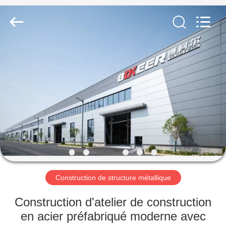
2026
Qingdao
KaFa
Fabrication
Co.,
Ltd..
All
Rights
ACCUEIL
Reserved.
PRODUITS
VIDÉOS
SPECTACLE
DE
RÉALITÉ
Construction de structure métallique
VIRTUELLE
Construction d'atelier de construction
en acier préfabriqué moderne avec