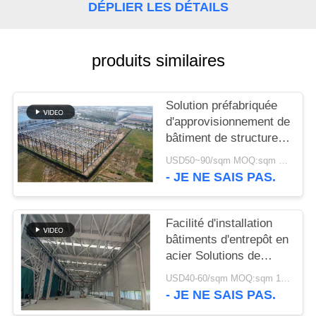
DÉPLIER LES DÉTAILS
NOUVELLES
produits similaires
CAS
Solution préfabriquée
PLAN
d'approvisionnement de
DU
bâtiment de structure
métallique pour
SITE
USD50~90/sqm MOQ:sqm 1000
l'industrie
- JE NE SAIS PAS.
POLITIQUE
Facilité d'installation
DE
bâtiments d'entrepôt en
CONFIDENTIALITÉ
acier Solutions de
stockage
USD40-60/sqm MOQ:sqm 1000
respectueuses de
- JE NE SAIS PAS.
l'environnement