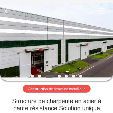
2026
Qingdao
KaFa
Fabrication
Co.,
Ltd..
All
Rights
ACCUEIL
Reserved.
PRODUITS
VIDÉOS
SPECTACLE
DE
RÉALITÉ
Construction de structure métallique
VIRTUELLE
Structure de charpente en acier à
haute résistance Solution unique