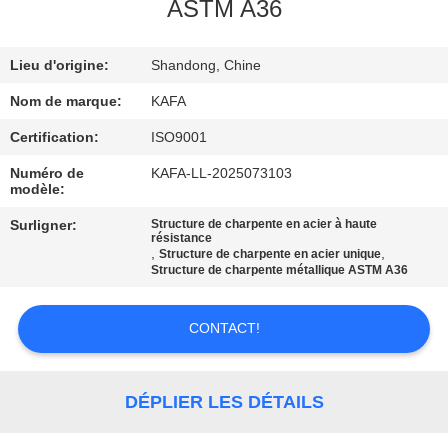
À
ASTM A36
PROPOS
Lieu d'origine:
Shandong, Chine
DE
NOUS
Nom de marque:
KAFA
Certification:
ISO9001
VISITE
Numéro de
KAFA-LL-2025073103
modèle:
DE
Surligner:
Structure de charpente en acier à haute
L'USINE
résistance
,
,
Structure de charpente en acier unique
Structure de charpente métallique ASTM A36
CONTRÔLE
QUALITÉ
CONTACT!
NOUS
DÉPLIER LES DÉTAILS
CONTACTER