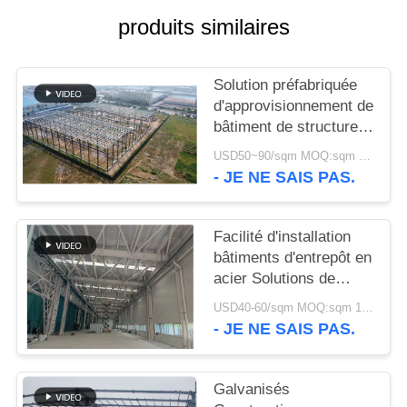
produits similaires
NOUVELLES
Solution préfabriquée
CAS
d'approvisionnement de
bâtiment de structure
PLAN
métallique pour
USD50~90/sqm MOQ:sqm 1000
l'industrie
- JE NE SAIS PAS.
DU
SITE
Facilité d'installation
bâtiments d'entrepôt en
POLITIQUE
acier Solutions de
DE
stockage
USD40-60/sqm MOQ:sqm 1000
respectueuses de
CONFIDENTIALITÉ
- JE NE SAIS PAS.
l'environnement
Galvanisés