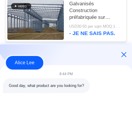
Galvanisés
Construction
préfabriquée sur
mesure cadre en acier
USD30-50 per sqm MOQ:1 000 m2
- JE NE SAIS PAS.
Catégories populaires
Tous
Alice Lee
8:44 PM
construction de
Atelier de structure
structure métallique
métallique
Good day, what product are you looking for?
entrepôt de structure
Acier de construction
en acier
architectural
services de
faisceaux d'acier de