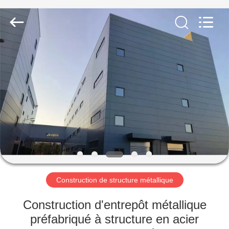
2026
Qingdao
KaFa
Fabrication
Co.,
Ltd..
All
Rights
ACCUEIL
Reserved.
PRODUITS
VIDÉOS
SPECTACLE
DE
RÉALITÉ
Construction de structure métallique
VIRTUELLE
Construction d'entrepôt métallique
préfabriqué à structure en acier