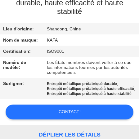
À
durable, haute efficacité et haute
stabilité
PROPOS
DE
Lieu d'origine:
Shandong, Chine
NOUS
Nom de marque:
KAFA
VISITE
Certification:
ISO9001
DE
Numéro de
Les États membres doivent veiller à ce que
modèle:
les informations fournies par les autorités
L'USINE
compétentes s
Surligner:
,
Entrepôt métallique préfabriqué durable
,
Entrepôt métallique préfabriqué à haute efficacité
CONTRÔLE
Entrepôt métallique préfabriqué à haute stabilité
QUALITÉ
CONTACT!
NOUS
CONTACTER
DÉPLIER LES DÉTAILS