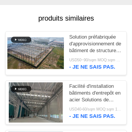
NOUVELLES
produits similaires
CAS
Solution préfabriquée
d'approvisionnement de
PLAN
bâtiment de structure
DU
métallique pour
USD50~90/sqm MOQ:sqm 1000
l'industrie
- JE NE SAIS PAS.
SITE
POLITIQUE
Facilité d'installation
bâtiments d'entrepôt en
DE
acier Solutions de
CONFIDENTIALITÉ
stockage
USD40-60/sqm MOQ:sqm 1000
respectueuses de
- JE NE SAIS PAS.
l'environnement