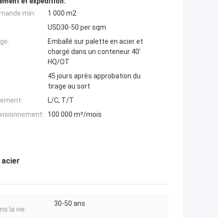
ement et expédition:
mande min:
1 000 m2
USD30-50 per sqm
ge:
Emballé sur palette en acier et
chargé dans un conteneur 40'
HQ/OT
45 jours après approbation du
tirage au sort
iement:
L/C, T/T
ovisionnement:
100 000 m²/mois
 acier
30-50 ans
s la vie: