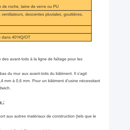
 de roche, laine de verre ou PU
ventilateurs, descentes pluviales, gouttières,
gé dans 40'HQ/OT
es avant-toits à la ligne de faîtage pour les
 du mur aux avant-toits du bâtiment. Il s'agit
0,4 mm à 0,6 mm. Pour un bâtiment d'usine nécessitant
dwich.
s :
t aux autres matériaux de construction (tels que le