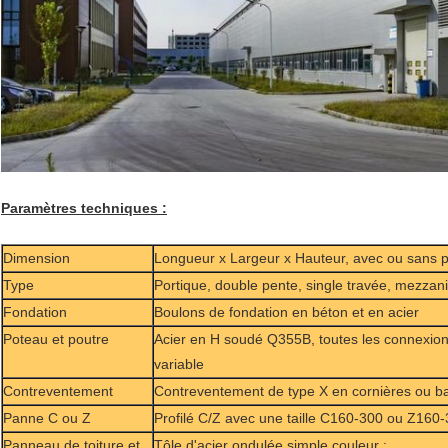
Paramètres techniques :
Dimension
Longueur x Largeur x Hauteur, avec ou sans pil
Type
Portique, double pente, s
ingle travée, mezzani
Fondation
Boulons de fondation en béton et en acier
Poteau et poutre
Acier en H soudé Q355B, toutes les connexion
variable
Contreventement
Contreventement de type X en cornières ou ba
Panne C ou Z
Profilé C/Z avec une taille C160-300 ou Z160
Panneau de toiture et
Tôle d'acier ondulée simple couleur ;