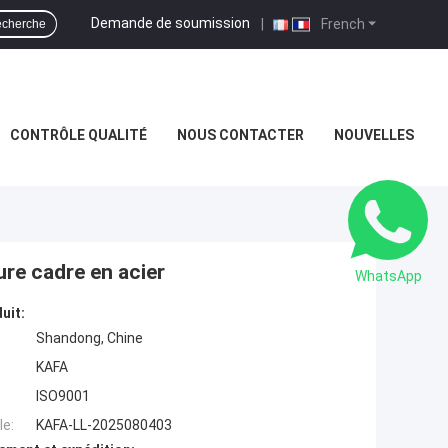
Demande de soumission
|
French
cherche
CONTRÔLE QUALITÉ
NOUS CONTACTER
NOUVELLES
re cadre en acier
WhatsApp
uit:
Shandong, Chine
KAFA
ISO9001
e:
KAFA-LL-2025080403