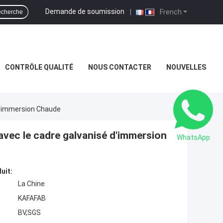
Demande de soumission
|
French
cherche
CONTRÔLE QUALITÉ
NOUS CONTACTER
NOUVELLES
D'immersion Chaude
avec le cadre galvanisé d'immersion
WhatsApp
uit:
La Chine
KAFAFAB
BV,SGS