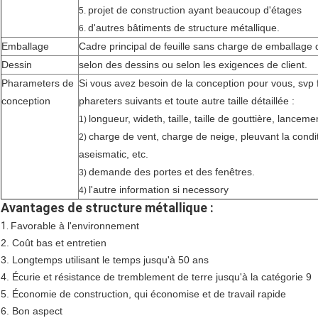
projet de construction ayant beaucoup d'étages
5.
d'autres bâtiments de structure métallique.
6.
Emballage
Cadre principal de feuille sans charge de emballage
Dessin
selon des dessins ou selon les exigences de client.
Pharameters de
Si vous avez besoin de la conception pour vous, svp 
conception
phareters suivants et toute autre taille détaillée :
longueur, wideth, taille, taille de gouttière, lancemen
1)
charge de vent, charge de neige, pleuvant la condi
2)
aseismatic, etc.
demande des portes et des fenêtres.
3)
l'autre information si necessory
4)
Avantages de structure métallique :
1.
Favorable à l'environnement
2.
Coût bas et entretien
3.
Longtemps utilisant le temps jusqu'à 50 ans
4.
Écurie et résistance de tremblement de terre jusqu'à la catégorie 9
5.
Économie de construction, qui économise et de travail rapide
6.
Bon aspect