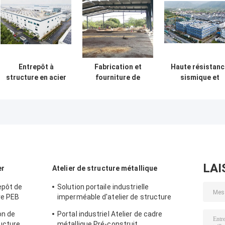
Entrepôt à
Fabrication et
Haute résistanc
structure en acier
fourniture de
sismique et
abordable avec
structures
construction
fabrication
métalliques
rapide avec un
précise et
d'entrepôt avec
entrepôt à
solution de
conception de
structure en aci
livraison unique
portiques
durable pour vo
personnalisés au
besoins de
Bénin
stockage
LAI
er
Atelier de structure métallique
epôt de
Solution portaile industrielle
re PEB
imperméable d'atelier de structure
métallique de cadre de revêtement bon
on de
Portal industriel Atelier de cadre
ucture
métallique Pré-construit