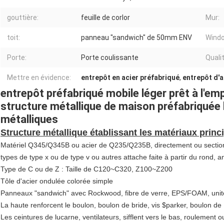
gouttière:
feuille de corlor
Mur:
toit:
panneau "sandwich" de 50mm ENV
Wind
Porte:
Porte coulissante
Qualit
Mettre en évidence:
entrepôt en acier préfabriqué
,
entrepôt d'a
entrepôt préfabriqué mobile léger prêt à l'em
structure métallique de maison préfabriquée
métalliques
Structure métallique établissant les matériaux princ
Matériel Q345/Q345B ou acier de Q235/Q235B, directement ou section
types de type x ou de type v ou autres attache faite à partir du rond, ang
Type de C ou de Z : Taille de C120~C320, Z100~Z200
Tôle d'acier ondulée colorée simple
Panneaux "sandwich" avec Rockwood, fibre de verre, EPS/FOAM, unité
La haute renforcent le boulon, boulon de bride, vis $parker, boulon de
Les ceintures de lucarne, ventilateurs, sifflent vers le bas, roulement