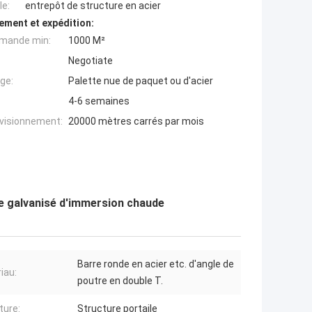
e:
entrepôt de structure en acier
ement et expédition:
mande min:
1000 M²
Negotiate
ge:
Palette nue de paquet ou d'acier
4-6 semaines
ovisionnement:
20000 mètres carrés par mois
re galvanisé d'immersion chaude
Barre ronde en acier etc. d'angle de
iau:
poutre en double T.
ture:
Structure portaile