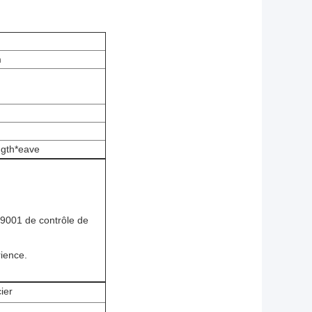
m
ngth*eave
9001 de contrôle de
rience.
ier