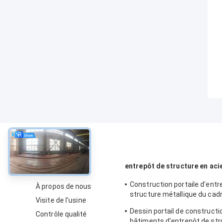
À propos
entrepôt de structure en aci
Construction portaile d'entr
À propos de nous
structure métallique du cad
Visite de l'usine
d'utilisation industrielle
Dessin portail de constructi
Contrôle qualité
bâtiments d'entrepôt de str