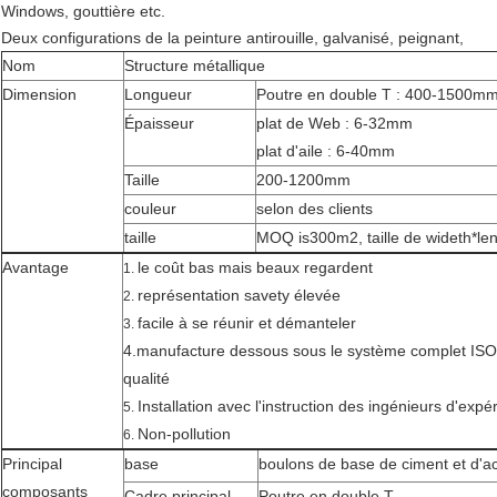
Windows, gouttière etc.
Deux configurations de la peinture antirouille, galvanisé, peignant,
Nom
Structure métallique
Dimension
Longueur
Poutre en double T : 400-1500m
Épaisseur
plat de Web : 6-32mm
plat d'aile : 6-40mm
Taille
200-1200mm
couleur
selon des clients
taille
MOQ is300m2, taille de wideth*le
Avantage
le coût bas mais beaux regardent
1.
représentation savety élevée
2.
facile à se réunir et démanteler
3.
4.manufacture dessous sous le système complet ISO
qualité
Installation avec l'instruction des ingénieurs d'expé
5.
Non-pollution
6.
Principal
base
boulons de base de ciment et d'ac
composants
Cadre principal
Poutre en double T