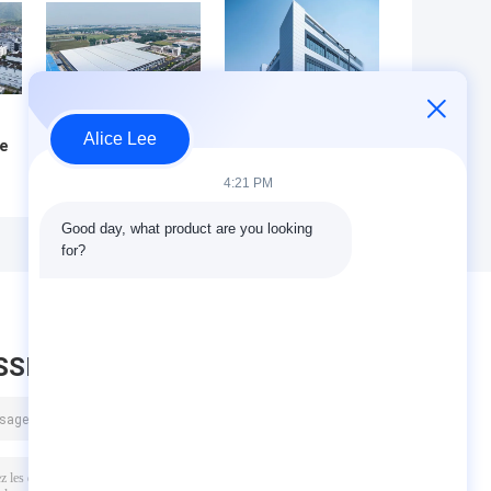
Alice Lee
e
Entrepôt de
Entrepôt
structure d'acier
industriel à
4:21 PM
à cadre rigide
structure en acier
pour l'industrie
avec porte
Good day, what product are you looking 
avec des
enroulable et
for?
er
solutions
système de
s
respectueuses de
bardage en laine
l'environnement
de roche ignifuge
et de
construction
SSEZ UN MESSAGE