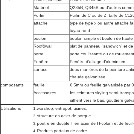
Matériel
Q235B, Q345B ou d'autres comme
Purlin
Purlin de C ou de Z, taille de C
attache
type de type x ou autre attache fait
tuyau rond.
boulon
boulon simple et boulon de haute 
Roof&wall
plat de panneau "sandwich" et de
porte
porte coulissante ou de roulemen
Fenêtre
Fenêtre d'alliage d'aluminium
surface
deux manières de la peinture antir
chaude galvanisée
composants
feuille
0.5mm ou feuille galvanisée par
Accessoires
les ceintures skyling semi-transpa
sifflent vers le bas, gouttière galv
Utilisations
1.worshop, entrepôt, usines.
structure en acier de porque
2.
poutre en double T en acier de H-colum et de feuill
3.
Produits portaiux de cadre
4.