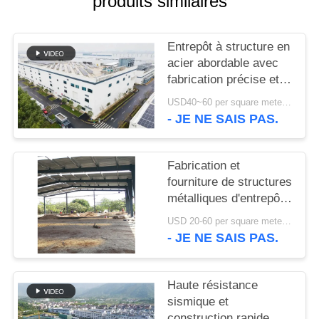
produits similaires
NOUVELLES
Entrepôt à structure en
acier abordable avec
CAS
fabrication précise et
solution de livraison
USD40~60 per square meter MOQ:1000 sqm
unique
PLAN
- JE NE SAIS PAS.
DU
SITE
Fabrication et
fourniture de structures
métalliques d'entrepôt
POLITIQUE
avec conception de
USD 20-60 per square meter MOQ:1000 M²
DE
portiques
- JE NE SAIS PAS.
personnalisés au Bénin
CONFIDENTIALITÉ
Haute résistance
sismique et
construction rapide