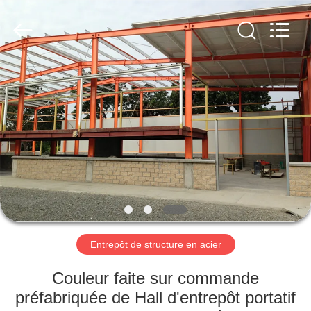
2026
Qingdao
KaFa
Fabrication
Co.,
Ltd..
All
Rights
ACCUEIL
Reserved.
PRODUITS
VIDÉOS
SPECTACLE
DE
RÉALITÉ
Entrepôt de structure en acier
VIRTUELLE
Couleur faite sur commande
préfabriquée de Hall d'entrepôt portatif