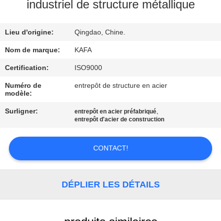
À
industriel de structure métallique
PROPOS
Lieu d'origine:
Qingdao, Chine.
DE
NOUS
Nom de marque:
KAFA
Certification:
ISO9000
VISITE
Numéro de
entrepôt de structure en acier
modèle:
DE
Surligner:
,
entrepôt en acier préfabriqué
L'USINE
entrepôt d'acier de construction
CONTRÔLE
CONTACT!
QUALITÉ
DÉPLIER LES DÉTAILS
NOUS
CONTACTER